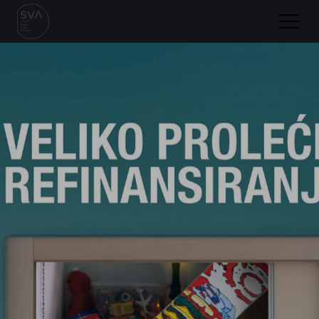
Početna
O nama
Portfolio
Pristup
Blog
Kontakt