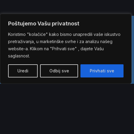
Poštujemo Vašu privatnost
Koristimo "kolačiće" kako bismo unapredili vaše iskustvo
pretraživanja, u marketinške svrhe i za analizu našeg
website-a. Klikom na "Prihvati sve" , dajete Vašu
saglasnost.
Uredi
Odbij sve
Privhati sve
SVA Integrated Communications Agency
Palmotićeva 12, 11000 Beograd, Srbija
office@sva.rs
+381 11 3226 561