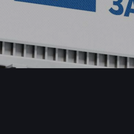
Prat
Fa
Ins
Lin
Yo
Kont
off
+38
+38