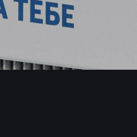
ite nas
cebook
tagram
kedIn
uTube
aktirajte nas
ice@sva.rs
1 11 3226 561
1 11 3340 806