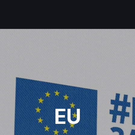
Adr
SVA
Com
Age
EU
12,
Srbi