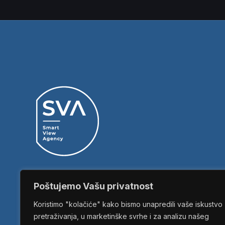
Poštujemo Vašu privatnost
Koristimo "kolačiće" kako bismo unapredili vaše iskustvo
pretraživanja, u marketinške svrhe i za analizu našeg