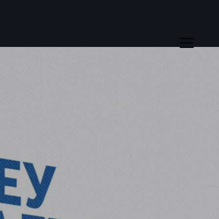
esa
 Integrated
munications
ncy, Palmotićeva
 11000 Beograd,
ja